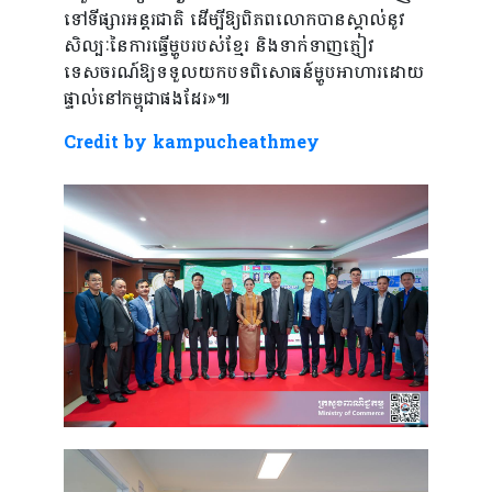
ទៅទីផ្សារអន្តរជាតិ ដើម្បីឱ្យពិភពលោកបានស្គាល់នូវ
សិល្បៈនៃការធ្វើម្ហូបរបស់ខ្មែរ និងទាក់ទាញភ្ញៀវ
ទេសចរណ៍ឱ្យទទួលយកបទពិសោធន៍ម្ហូបអាហារដោយ
ផ្ទាល់នៅកម្ពុជាផងដែរ»៕​
Credit by kampucheathmey