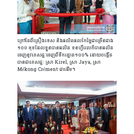
ក្រៅតែពីគ្រឿង​ទេស និង​ផលិត​ផលកែច្នៃ​ជាច្រើន​ជាង​
១០០ មុខដែលខ្លួនបានផលិត​ ខនហ្វីរេល​ក៏បានផលិត​
ចេញ​នូវ​ភេសជ្ជៈចេញ​ពីទឹក​ត្នោត​​១០០% ដោយ​បង្កើត​
បាន​ជាភេសជ្ជៈ ​ស្រា Kirel, ស្រា Jaya, ស្រា
Mékong Crément ជាដើម។