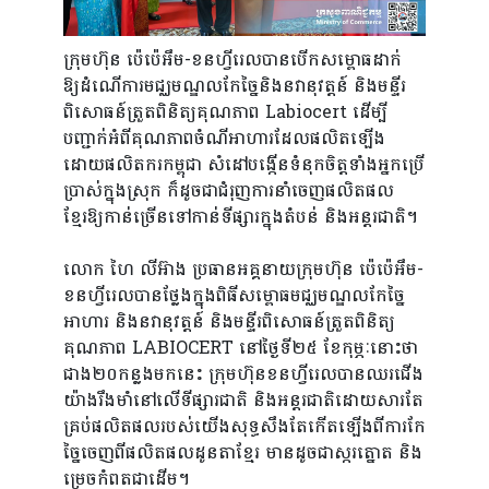
ក្រុមហ៊ុន​ ប៉េប៉េអឹម-ខនហ្វីរេលបានបើកសម្ពោធដាក់
Home
ឱ្យដំណើការមជ្ឈមណ្ឌលកែច្នៃនិងនវានុវត្តន៍ និងមន្ទីរ
ពិសោធន៍ត្រួតពិនិត្យគុណភាព Labiocert ដើម្បី
Our
បញ្ជាក់អំពីគុណភាពចំណីអាហារដែលផលិតឡើង
ដោយផលិតករកម្ពុជា សំដៅបង្កើនទំនុកចិត្តទាំងអ្នកប្រើ
Services
ប្រាស់ក្នុងស្រុក ក៏ដូចជាជំរុញការនាំចេញផលិតផល
ខ្មែរឱ្យកាន់ច្រើនទៅកាន់ទីផ្សារក្នុងតំបន់ និងអន្តរជាតិ។
Water
លោក​ ហៃ លីអ៊ាង ប្រធាន​អគ្គនាយក្រុមហ៊ុន​ ប៉េប៉េអឹម-
and
ខនហ្វីរេលបានថ្លែងក្នុងពិធី​សម្ពោធ​មជ្ឈមណ្ឌល​កែច្នៃ​
Wastewater
អាហារ និង​នវានុវត្តន៍ និង​មន្ទីរ​ពិសោធន៍​ត្រួត​ពិនិត្យ​
គុណភាព LABIOCERT នៅថ្ងៃទី២៥ ខែកុម្ភៈនោះថា
Testing
ជាង​២០កន្លង​មក​នេះ ក្រុមហ៊ុន​ខនហ្វីរេល​បាន​ឈរ​ជើង​
Food
យ៉ាងរឹងមាំ​នៅ​លើ​ទី​ផ្សារ​ជាតិ និង​អន្តរជាតិ​ដោយ​សារ​តែ​
គ្រប់​ផលិត​ផលរបស់​យើង​សុទ្ធ​សឹង​តែកើតឡើងពីការកែ
and
ច្នៃចេញ​ពីផលិត​ផលដូនតាខ្មែរ មានដូច​ជាស្ករត្នោត និង​
Feed
ម្រេចកំពតជាដើម។​​