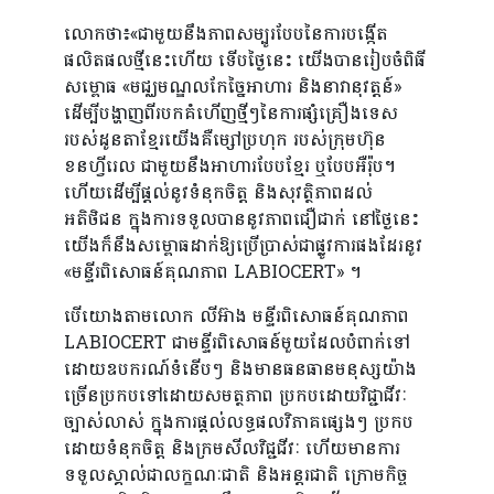
Testing
លោកថា៖«ជាមួយ​នឹង​ភាពសម្បូរបែបនៃ​ការ​បង្កើត​
ផលិតផលថ្មីនេះហើយ​ ទើប​ថ្ងៃនេះ យើង​បាន​រៀប​ចំពិធី
Pharmaceutical
សម្ពោធ «មជ្ឈមណ្ឌលកែច្នៃអាហារ និងនាវានុវត្តន៍»
Testing
ដើម្បីបង្ហាញ​ពីរបក​គំហើញថ្មីៗនៃ​ការ​ផ្សំគ្រឿង​ទេស
របស់ដូន​តាខ្មែរ​យើង​គឺម្សៅប្រហុក​ របស់​ក្រុមហ៊ុន​
ខនហ្វីរេល ជាមួយ​នឹង​អាហារ​បែប​ខ្មែរ ឬបែបអឺរ៉ុប​។
Media
ហើយដើម្បីផ្តល់នូ​វទំនុក​ចិត្ត​ និង​សុវត្ថិភាពដល់​
Center
អតិថិជន​ ក្នុង​ការ​ទទួល​បាន​នូវ​ភាពជឿជាក់ នៅ​ថ្ងៃនេះ
យើង​ក៏​នឹង​សម្ពោធដាក់ឱ្យ​ប្រើប្រាស់​ជាផ្លូវ​ការផងដែរ​នូវ​​
Events
«មន្ទីរ​ពិសោធន៍​គុណភាព LABIOCERT» ។
News
​បើយោងតាមលោក លីអ៊ាង មន្ទីរ​ពិសោធន៍​គុណភាព
LABIOCERT ជាមន្ទីរ​ពិសោធន៍​មួយ​ដែល​បំពាក់ទៅ​
ដោយ​ឧបករណ៍​ទំនើប​ៗ និង​មាន​ធនធាន​មនុស្សយ៉ាង​
Location
ច្រើន​ប្រកប​ទៅ​ដោយ​សមត្ថភាព​ ប្រកប​ដោយ​វិជ្ជាជីវៈ
and
ច្បាស់​លាស់ ក្នុង​ការ​ផ្តល់​លទ្ធផលវិភាគ​ផ្សេង​ៗ ប្រកប​
ដោយ​ទំនុក​ចិត្ត និង​ក្រមសីលវិជ្ជជីវៈ​ ហើយ​មាន​ការ​
Contact
ទទួលស្គាល់​ជា​លក្ខណៈជាតិ និង​អន្តរជាតិ ក្រោម​កិច្ច​