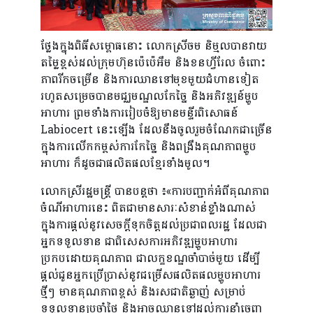
ថ្លែងក្នុងពិធីសម្ពោធនោះ លោកស្រីចម និម្មលបានវាយ
តម្លៃខ្ពស់ដល់ក្រុមហ៊ុនប៉េប៉េអឹម និងខនហ្វីរែល ចំពោះ
ភាពរីកចម្រើន និងការឈានទៅមុខមួយជំហានទៀត
រហូតសម្រេចបានមជ្ឈមណ្ឌលកែច្នៃ និងអភិវឌ្ឍន៍ម្ហូប
អាហារ ព្រមទាំងការរៀបចំឱ្យមានមន្ទីរពិសោធន៍
Labiocert នេះឡើង ដែលនឹងចូលរួមចំណែកជាច្រើន
ក្នុងការលើកកម្ពស់ការកែច្នៃ និងពង្រឹងគុណភាពម្ហូប
អាហារ ក៏ដូចជាផលិតផលខ្មែរទាំងមូល។
លោកស្រីរដ្ឋមន្ត្រី បានបន្តថា ៖«ការបញ្ជាក់អំពីគុណភាព
ចំណីអាហារនេះ ពិតជាមានសារៈសំខាន់ខ្លាំងណាស់
ក្នុងការផ្ដល់នូវសេចក្ដីទុកចិត្តដល់ប្រជាពលរដ្ឋ ដែលជា
អ្នកទទួលទាន ជាពិសេសការអភិវឌ្ឍម្ហូបអាហារ
ប្រកបដោយគុណភាព ជាលក្ខខណ្ឌចាំបាច់មួយ ដើម្បី
ផ្ដល់ជូនអ្នកប្រើប្រាស់នូវជម្រើសផលិតផលម្ហូបអាហារ
ថ្មីៗ មានគុណភាពខ្ពស់ និងរសជាតិឆ្ងាញ់ សម្រាប់
ទទួលទានប្រចាំថ្ងៃ និងអាចឈានទៅដល់ការនាំចេញ