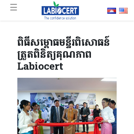
☰
×
ពិធីសម្ពោធមន្ទីរពិសោធន៍
ត្រួតពិនិត្យគុណភាព
Labiocert