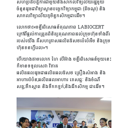
សហប្រតិបត្តិការ​ជាមួយ​នឹង​សាកលវិទ្យល័យ​រដ្ឋមួយ
Profile
ចំនួន​ដូច​ជាវិទ្យាស្ថាន​បច្ចេកវិទ្យាកម្ពុជា (តិចណូ) និង​
សាកលវិទ្យាល័យ​ភូមិន្ទកសិកម្មជាដើម។
Video
លោកថា៖«មន្ទីរ​ពិសោធន៍​គុណភាព LABIOCERT
ក្រៅ​ពីផ្តល់​ការ​ត្រួត​ពិនិត្យ​គុណភាពដល់​ក្រុមហ៊ុន​ទាំង​ពីរ​
របស់​យើង​ គឺសហគ្រាសផលិត​ឱសថប៉េប៉េអឹម និង​ក្រុម
ហ៊ុន​ខនហ្វីរេល»។​​
បើយោងតាមលោក ហៃ លីអ៊ាង មន្ទីរ​ពិសោធន៍​មួយ​នេះ
ក៏​មាន​ទទួលសេវា​ វិភាគ
​ផលិត​ផលដូច​ជាផលិតផលឱសថ គ្រឿងសំអាង និង
អាហារបំប៉ន;ផលិតផលអាហារ ភេសជ្ជៈ និងចំណី
សត្វ;ទឹកស្អាត និងទឹកកខ្វក់;និង​ដីកសិកម្ម ជាដើម។